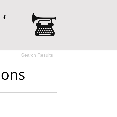
Search Results
ions