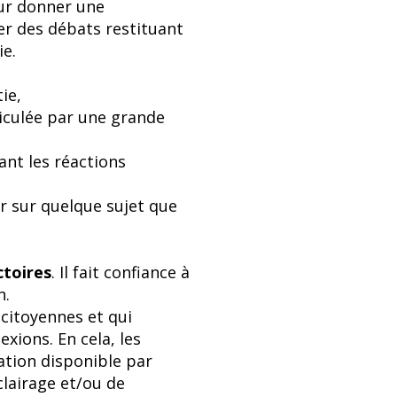
eur donner une
er des débats restituant
ie.
ie,
hiculée par une grande
ant les réactions
er sur quelque sujet que
ctoires
. Il fait confiance à
n.
 citoyennes et qui
exions. En cela, les
ation disponible par
clairage et/ou de