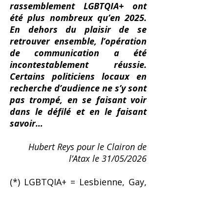
rassemblement LGBTQIA+ ont
été plus nombreux qu’en 2025.
En dehors du plaisir de se
retrouver ensemble, l’opération
de communication a été
incontestablement réussie.
Certains politiciens locaux en
recherche d’audience ne s’y sont
pas trompé, en se faisant voir
dans le défilé et en le faisant
savoir…
Hubert Reys pour le Clairon de
l’Atax le 31/05/2026
(*) LGBTQIA+ = Lesbienne, Gay,
Bisexuel·le,
Transgenre,
Queer,
Intersexe, Asexuel·le, + (
Inclut
toutes les autres identités de genre