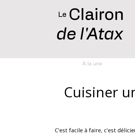
Clairon
Le
de l'Atax
A la une
Cuisiner 
C'est facile à faire, c'est dél