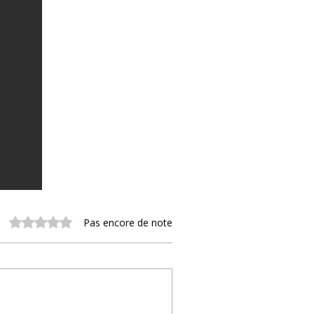
Noté 0 étoile sur 5.
Pas encore de note